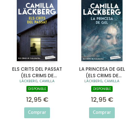
ELS CRITS DEL PASSAT
LA PRINCESA DE GEL
(ELS CRIMS DE
(ELS CRIMS DE
LÄCKBERG, CAMILLA
LÄCKBERG, CAMILLA
FJÄLLBACKA)
FJÄLLBACKA)
DISPONIBLE
DISPONIBLE
12,95 €
12,95 €
Comprar
Comprar