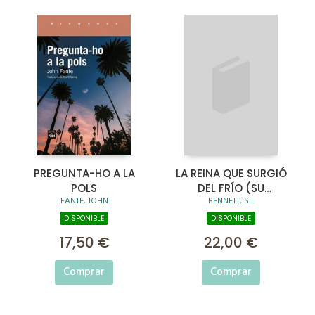
PREGUNTA-HO A LA
LA REINA QUE SURGIÓ
POLS
DEL FRÍO (SU
FANTE, JOHN
BENNETT, S.J.
MAJESTAD, LA REINA
INVESTIGADORA 5)
DISPONIBLE
DISPONIBLE
17,50 €
22,00 €
Comprar
Comprar