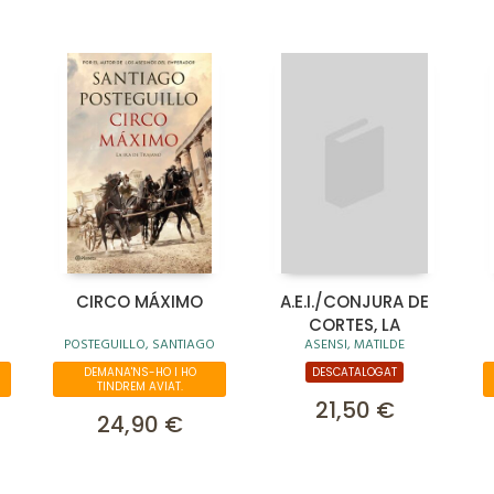
CIRCO MÁXIMO
A.E.I./CONJURA DE
CORTES, LA
POSTEGUILLO, SANTIAGO
ASENSI, MATILDE
DEMANA'NS-HO I HO
DESCATALOGAT
TINDREM AVIAT.
21,50 €
24,90 €