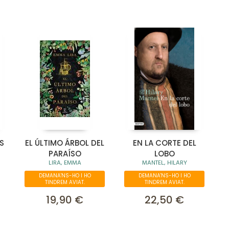
S
EL ÚLTIMO ÁRBOL DEL
EN LA CORTE DEL
PARAÍSO
LOBO
LIRA, EMMA
MANTEL, HILARY
DEMANA'NS-HO I HO
DEMANA'NS-HO I HO
TINDREM AVIAT.
TINDREM AVIAT.
19,90 €
22,50 €