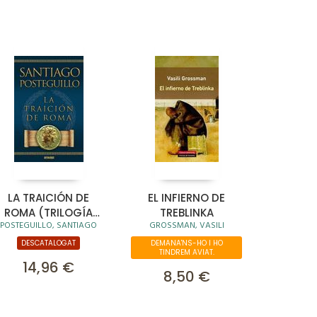
LA TRAICIÓN DE
EL INFIERNO DE
ROMA (TRILOGÍA
TREBLINKA
POSTEGUILLO, SANTIAGO
GROSSMAN, VASILI
AFRICANUS 3)
DESCATALOGAT
DEMANA'NS-HO I HO
TINDREM AVIAT.
14,96 €
8,50 €