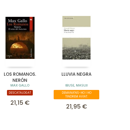
LOS ROMANOS.
LLUVIA NEGRA
NERÓN
MAX GALLO
IBUSE, MASUJI
DESCATALOGAT
DEMANA'NS-HO I HO
TINDREM AVIAT.
21,15 €
21,95 €