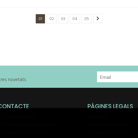
01
02
03
04
05
stres novetats
CONTACTE
PÀGINES LEGALS
(+34) 932806050
Aviso legal
llibreria@apeudepagina.com
Condicions de venda
Formulari de contacte
Protección de datos