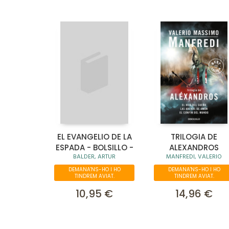
EL EVANGELIO DE LA
TRILOGIA DE
ESPADA - BOLSILLO -
ALEXANDROS
BALDER, ARTUR
MANFREDI, VALERIO
DEMANA'NS-HO I HO
DEMANA'NS-HO I HO
TINDREM AVIAT.
TINDREM AVIAT.
10,95 €
14,96 €