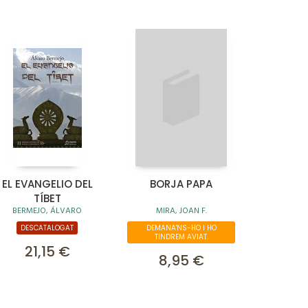
EL EVANGELIO DEL
BORJA PAPA
TÍBET
BERMEJO, ÁLVARO
MIRA, JOAN F.
DESCATALOGAT
DEMANA'NS-HO I HO
TINDREM AVIAT.
21,15 €
8,95 €