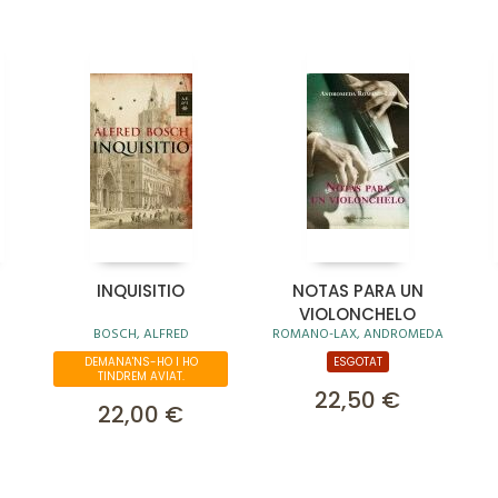
INQUISITIO
NOTAS PARA UN
VIOLONCHELO
BOSCH, ALFRED
ROMANO-LAX, ANDROMEDA
DEMANA'NS-HO I HO
ESGOTAT
TINDREM AVIAT.
22,50 €
22,00 €