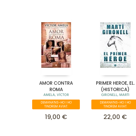
AMOR CONTRA
PRIMER HEROE, EL.
ROMA
(HISTORICA)
AMELA, VÍCTOR
GIRONELL, MARTI
DEMANA'NS-HO I HO
DEMANA'NS-HO I HO
TINDREM AVIAT.
TINDREM AVIAT.
19,00 €
22,00 €