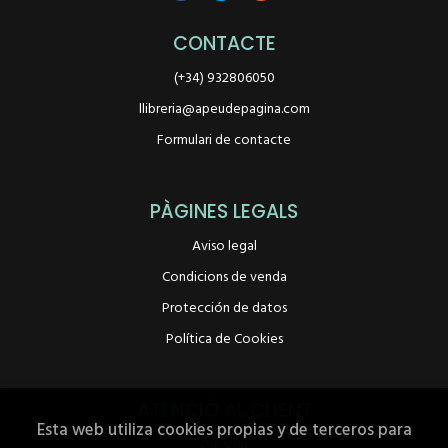
CONTACTE
(+34) 932806050
llibreria@apeudepagina.com
Formulari de contacte
PÀGINES LEGALS
Aviso legal
Condicions de venda
Protección de datos
Política de Cookies
ATENCIÓ AL CLIENT
Esta web utiliza cookies propias y de terceros para
Qui som