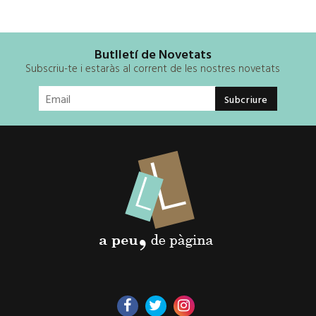
Butlletí de Novetats
Subscriu-te i estaràs al corrent de les nostres novetats