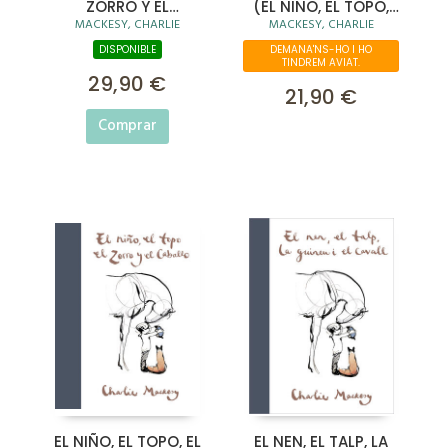
ZORRO Y EL
(EL NIÑO, EL TOPO,
MACKESY, CHARLIE
MACKESY, CHARLIE
CABALLO. LA
2)
HISTORIA ANIMADA
DISPONIBLE
DEMANA'NS-HO I HO
TINDREM AVIAT.
29,90 €
21,90 €
Comprar
EL NIÑO, EL TOPO, EL
EL NEN, EL TALP, LA