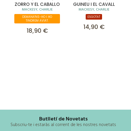
ZORRO Y EL CABALLO
GUINEU I EL CAVALL
MACKESY, CHARLIE
MACKESY, CHARLIE
DEMANA'NS-HO I HO
ESGOTAT
TINDREM AVIAT.
14,90 €
18,90 €
Butlletí de Novetats
Subscriu-te i estaràs al corrent de les nostres novetats