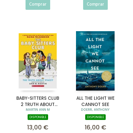
Comprar
Comprar
BABY-SITTERS CLUB
ALL THE LIGHT WE
2 TRUTH ABOUT
CANNOT SEE
MARTIN ANN M
DOERR, ANTHONY
STACEY
DISPONIBLE
DISPONIBLE
13,00 €
16,00 €