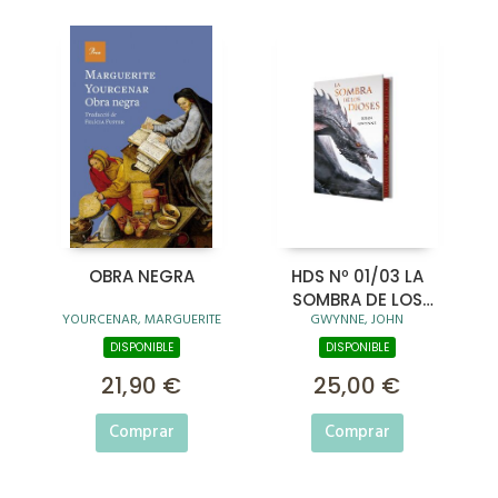
OBRA NEGRA
HDS Nº 01/03 LA
SOMBRA DE LOS
YOURCENAR, MARGUERITE
GWYNNE, JOHN
DIOSES (CANTOS
TINTADOS)
DISPONIBLE
DISPONIBLE
21,90 €
25,00 €
Comprar
Comprar