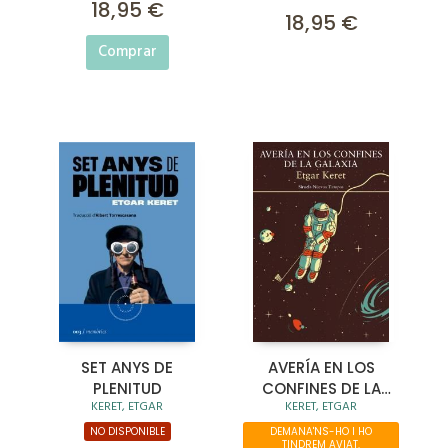
18,95 €
18,95 €
Comprar
SET ANYS DE
AVERÍA EN LOS
PLENITUD
CONFINES DE LA
KERET, ETGAR
KERET, ETGAR
GALAXIA
NO DISPONIBLE
DEMANA'NS-HO I HO
TINDREM AVIAT.