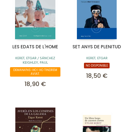
LES EDATS DE L'HOME
SET ANYS DE PLENITUD
KERET, ETGAR / SÁNCHEZ
KERET, ETGAR
KEIGHLEY, PAUL
NO DISPONIBLE
DEMANA'NS-HO I HO TINDREM
AVIAT.
18,50 €
18,90 €