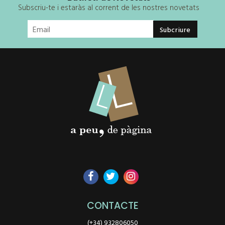
Subscriu-te i estaràs al corrent de les nostres novetats
CONTACTE
(+34) 932806050