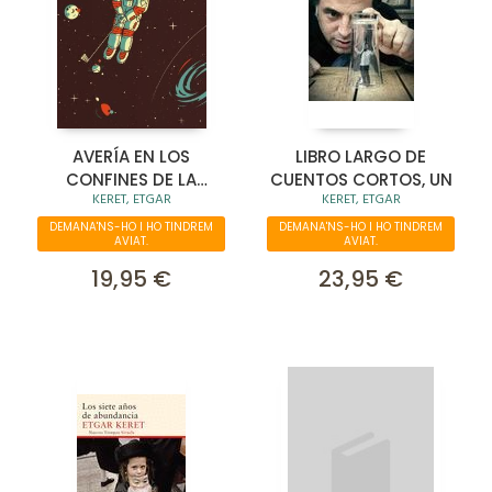
AVERÍA EN LOS
LIBRO LARGO DE
CONFINES DE LA
CUENTOS CORTOS, UN
KERET, ETGAR
KERET, ETGAR
GALAXIA
DEMANA'NS-HO I HO TINDREM
DEMANA'NS-HO I HO TINDREM
AVIAT.
AVIAT.
19,95 €
23,95 €