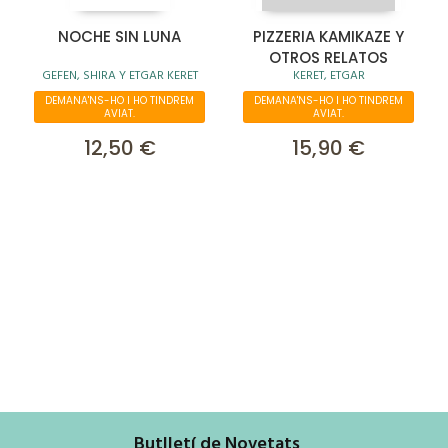
NOCHE SIN LUNA
PIZZERIA KAMIKAZE Y
OTROS RELATOS
GEFEN, SHIRA Y ETGAR KERET
KERET, ETGAR
DEMANA'NS-HO I HO TINDREM
DEMANA'NS-HO I HO TINDREM
AVIAT.
AVIAT.
12,50 €
15,90 €
Butlletí de Novetats