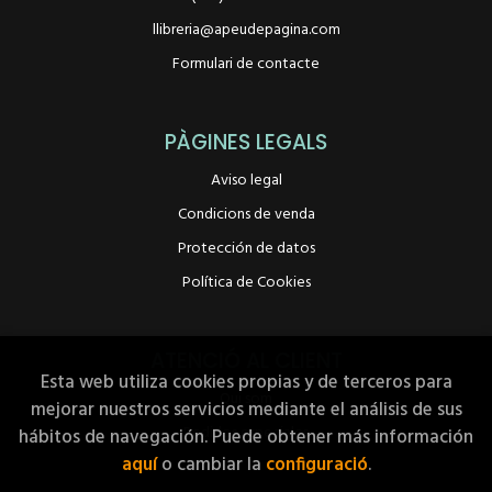
llibreria@apeudepagina.com
Formulari de contacte
PÀGINES LEGALS
Aviso legal
Condicions de venda
Protección de datos
Política de Cookies
ATENCIÓ AL CLIENT
Esta web utiliza cookies propias y de terceros para
Qui som
mejorar nuestros servicios mediante el análisis de sus
Pedidos especiales
hábitos de navegación. Puede obtener más información
aquí
o cambiar la
configuració
.