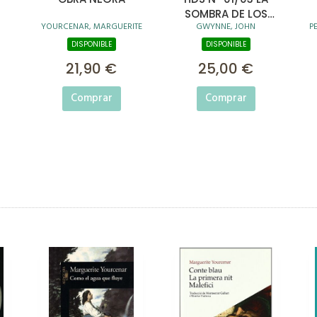
SOMBRA DE LOS
YOURCENAR, MARGUERITE
GWYNNE, JOHN
P
DIOSES (CANTOS
TINTADOS)
DISPONIBLE
DISPONIBLE
21,90 €
25,00 €
Comprar
Comprar