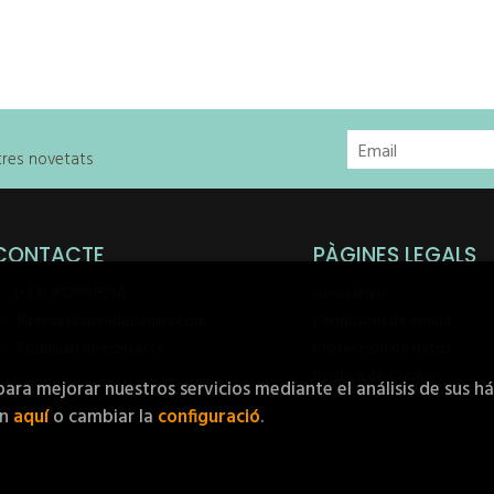
stres novetats
CONTACTE
PÀGINES LEGALS
(+34) 932806050
Aviso legal
llibreria@apeudepagina.com
Condicions de venda
Formulari de contacte
Protección de datos
Política de Cookies
para mejorar nuestros servicios mediante el análisis de sus h
ón
aquí
o cambiar la
configuració
.