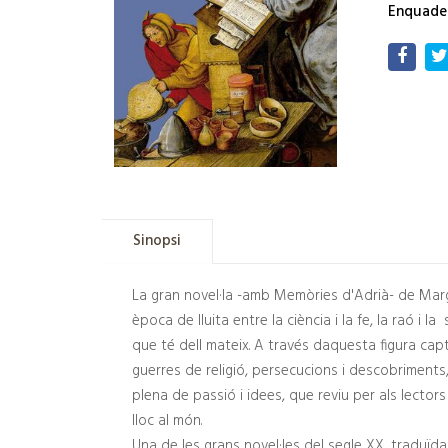
Enquade
Sinopsi
La gran novel·la -amb Memòries d'Adrià- de Marg
època de lluita entre la ciència i la fe, la raó i l
que té dell mateix. A través daquesta figura c
guerres de religió, persecucions i descobriments, 
plena de passió i idees, que reviu per als lecto
lloc al món.
Una de les grans novel·les del segle XX, traduïda 