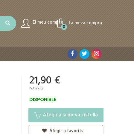
El meu compte
La meva compra
0
21,90 €
IVA inclós
DISPONIBLE
Afegir a la meva cistella
Afegir a favorits