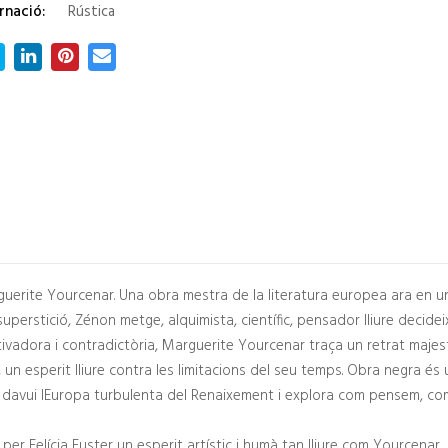
rnació:
Rústica
uerite Yourcenar. Una obra mestra de la literatura europea ara en un
a superstició, Zénon metge, alquimista, científic, pensador lliure decidei
aptivadora i contradictòria, Marguerite Yourcenar traça un retrat maje
un esperit lliure contra les limitacions del seu temps. Obra negra és un
rs davui lEuropa turbulenta del Renaixement i explora com pensem, 
per Felícia Fuster un esperit artístic i humà tan lliure com Yourcenar