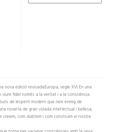
a nova edició revisada.Europa, segle XVI. En una
x viure fidel només a la veritat i a la consciència
stuós de lesperit modern que neix enmig de
a novel·la de gran volada intel·lectual i bellesa,
com creiem, com dubtem i com construïm el nostre
, que torna per sacsejar consciències amb la seva