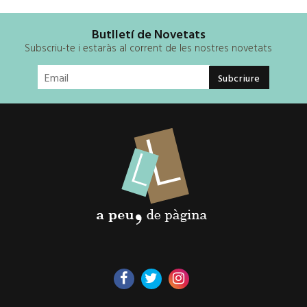
Butlletí de Novetats
Subscriu-te i estaràs al corrent de les nostres novetats