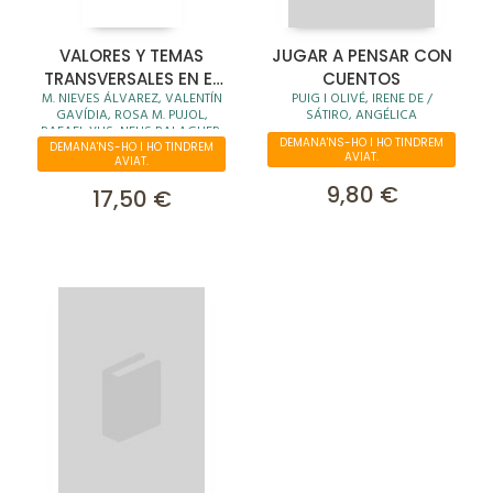
VALORES Y TEMAS
JUGAR A PENSAR CON
TRANSVERSALES EN EL
CUENTOS
M. NIEVES ÁLVAREZ, VALENTÍN
PUIG I OLIVÉ, IRENE DE /
CURRÍCULUM
GAVÍDIA, ROSA M. PUJOL,
SÁTIRO, ANGÉLICA
RAFAEL YUS, NEUS BALAGUER,
DEMANA'NS-HO I HO TINDREM
RICARD CAROL, ESTEBAN
DEMANA'NS-HO I HO TINDREM
AVIAT.
AVIAT.
9,80 €
17,50 €