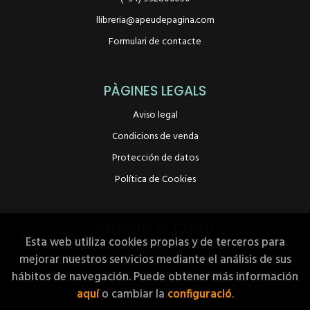
llibreria@apeudepagina.com
Formulari de contacte
PÀGINES LEGALS
Aviso legal
Condicions de venda
Protección de datos
Política de Cookies
ATENCIÓ AL CLIENT
Esta web utiliza cookies propias y de terceros para
Qui som
mejorar nuestros servicios mediante el análisis de sus
Pedidos especiales
hábitos de navegación. Puede obtener más información
aquí
o cambiar la
configuració
.