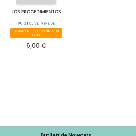
LOS PROCEDIMIENTOS
PUIG I OLIVÉ, IRENE DE
DEMANA'NS-HO I HO TINDREM
AVIAT.
6,00 €
Butlletí de Novetats