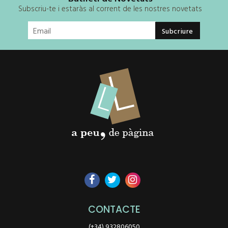
Subscriu-te i estaràs al corrent de les nostres novetats
CONTACTE
(+34) 932806050