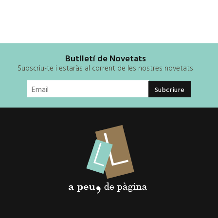
Butlletí de Novetats
Subscriu-te i estaràs al corrent de les nostres novetats