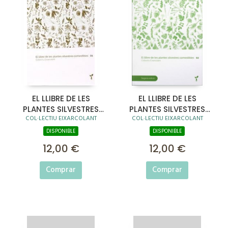
EL LLIBRE DE LES
EL LLIBRE DE LES
PLANTES SILVESTRES
PLANTES SILVESTRES
COL·LECTIU EIXARCOLANT
COL·LECTIU EIXARCOLANT
COMESTIBLES 01
COMESTIBLES 02
DISPONIBLE
DISPONIBLE
12,00 €
12,00 €
Comprar
Comprar