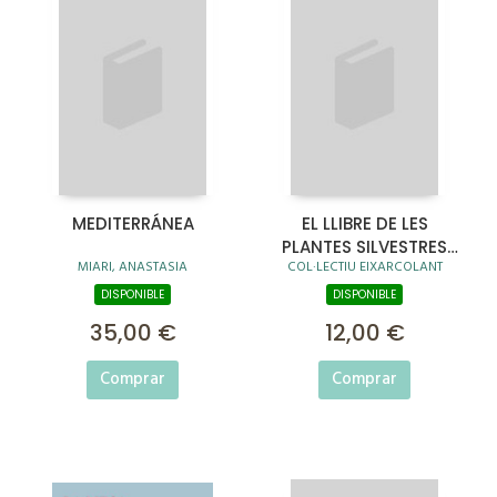
MEDITERRÁNEA
EL LLIBRE DE LES
PLANTES SILVESTRES
MIARI, ANASTASIA
COL·LECTIU EIXARCOLANT
COMESTIBLES 05
DISPONIBLE
DISPONIBLE
35,00 €
12,00 €
Comprar
Comprar