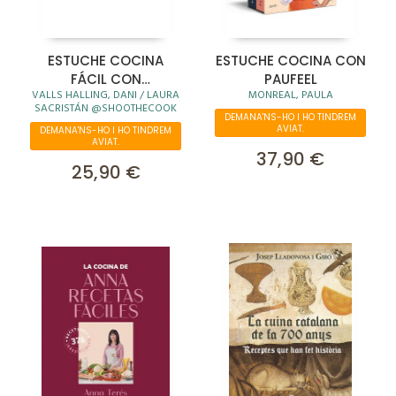
ESTUCHE COCINA
ESTUCHE COCINA CON
FÁCIL CON
PAUFEEL
VALLS HALLING, DANI / LAURA
MONREAL, PAULA
REALFOODING
SACRISTÁN @SHOOTHECOOK
DEMANA'NS-HO I HO TINDREM
AVIAT.
DEMANA'NS-HO I HO TINDREM
AVIAT.
37,90 €
25,90 €