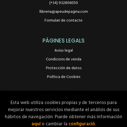
(+34) 932806050
llibreria@apeudepagina.com
Formulari de contacte
PÀGINES LEGALS
Aviso legal
Condicions de venda
Protección de datos
Política de Cookies
ATENCIÓ AL CLIENT
Esta web utiliza cookies propias y de terceros para
Qui som
mejorar nuestros servicios mediante el análisis de sus
Pedidos especiales
hábitos de navegación. Puede obtener más información
aquí
o cambiar la
configuració
.