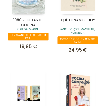
1080 RECETAS DE
QUÉ CENAMOS HOY
COCINA
ORTEGA, SIMONE
SÁNCHEZ (@OH.MAMIBLUE),
VERÓNICA
DEMANA'NS-HO I HO TINDREM
AVIAT.
DEMANA'NS-HO I HO TINDREM
AVIAT.
19,95 €
24,95 €