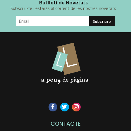
Butlletí de Novetats
Subscriu-te i estaràs al corrent de les nostres novetats
CONTACTE