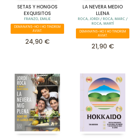
SETAS Y HONGOS
LA NEVERA MEDIO
EXQUISITOS
LLENA
FRANZO, EMILIE
ROCA, JORDI / ROCA, MARC /
ROCA, MARTÍ
DEMANA'NS-HO I HO TINDREM
AVIAT.
DEMANA'NS-HO I HO TINDREM
AVIAT.
24,90 €
21,90 €