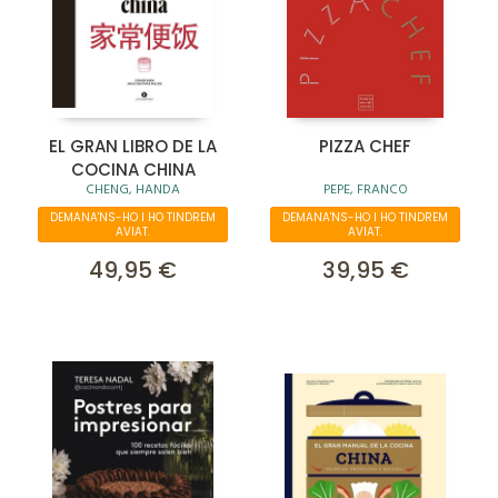
EL GRAN LIBRO DE LA
PIZZA CHEF
COCINA CHINA
CHENG, HANDA
PEPE, FRANCO
DEMANA'NS-HO I HO TINDREM
DEMANA'NS-HO I HO TINDREM
AVIAT.
AVIAT.
49,95 €
39,95 €