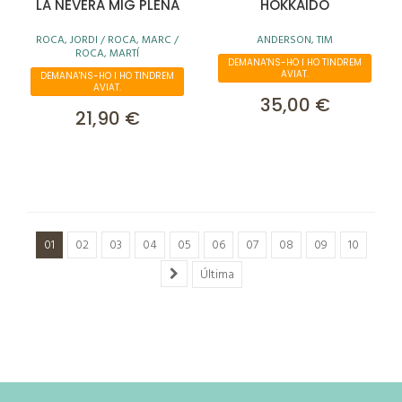
LA NEVERA MIG PLENA
HOKKAIDO
ROCA, JORDI / ROCA, MARC /
ANDERSON, TIM
ROCA, MARTÍ
DEMANA'NS-HO I HO TINDREM
AVIAT.
DEMANA'NS-HO I HO TINDREM
AVIAT.
35,00 €
21,90 €
01
02
03
04
05
06
07
08
09
10
Última