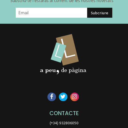
Subscriu-te i estaràs al corrent de les nostres novetats
CONTACTE
(+34) 932806050