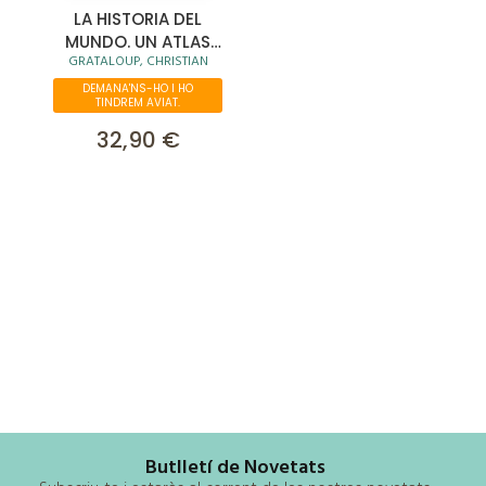
LA HISTORIA DEL
MUNDO. UN ATLAS
GRATALOUP, CHRISTIAN
(EDICIÓN AMPLIADA)
DEMANA'NS-HO I HO
TINDREM AVIAT.
32,90 €
Butlletí de Novetats