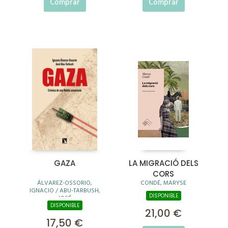
Comprar
Comprar
GAZA
LA MIGRACIÓ DELS
CORS
ÁLVAREZ-OSSORIO,
CONDÉ, MARYSE
IGNACIO / ABU-TARBUSH,
DISPONIBLE
JOSÉ
DISPONIBLE
21,00 €
17,50 €