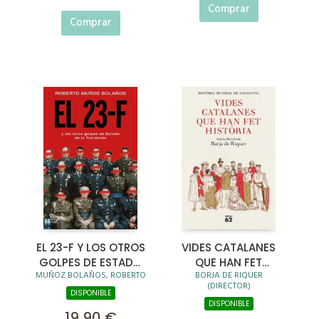
Comprar
Comprar
EL 23-F Y LOS OTROS
VIDES CATALANES
GOLPES DE ESTADO
QUE HAN FET
MUÑOZ BOLAÑOS, ROBERTO
BORJA DE RIQUER
DE LA TRANSICIÓN
HISTÒRIA
(DIRECTOR)
DISPONIBLE
DISPONIBLE
19,90 €