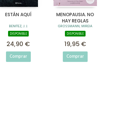
ESTÁN AQUÍ
MENOPAUSIA. NO
HAY REGLAS
BENITEZ, J. J.
GROSSMANN, MIREIA
DISPONIBLE
DISPONIBLE
24,90 €
19,95 €
Comprar
Comprar