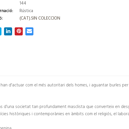
144
rnació:
Rústica
ó:
(CAT).SIN COLECCION
han d'actuar com el més autoritari dels homes, i aguantar burles per 
ns d'una societat tan profundament masclista que converteix en desgr
ícies històriques i contemporànies en àmbits com el religiós, el laboral 
menina.