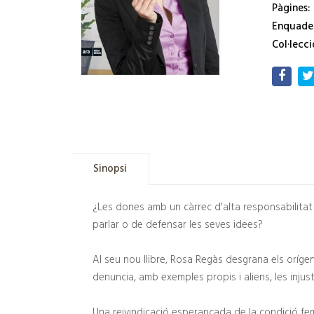
Pàgines:
Enquade
Col·lecci
Sinopsi
¿Les dones amb un càrrec d'alta responsabilitat 
parlar o de defensar les seves idees?
Al seu nou llibre, Rosa Regàs desgrana els oríge
denuncia, amb exemples propis i aliens, les injust
Una reivindicació esperançada de la condició fe