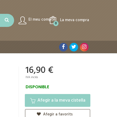
El meu compte
La meva compra
0
16,90 €
IVA inclós
DISPONIBLE
Afegir a la meva cistella
Afegir a favorits