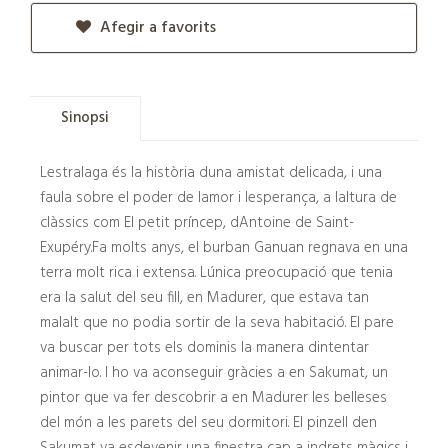
Afegir a favorits
Sinopsi
Lestralaga és la història duna amistat delicada, i una
faula sobre el poder de lamor i lesperança, a laltura de
clàssics com El petit príncep, dAntoine de Saint-
Exupéry.Fa molts anys, el burban Ganuan regnava en una
terra molt rica i extensa. Lúnica preocupació que tenia
era la salut del seu fill, en Madurer, que estava tan
malalt que no podia sortir de la seva habitació. El pare
va buscar per tots els dominis la manera dintentar
animar-lo. I ho va aconseguir gràcies a en Sakumat, un
pintor que va fer descobrir a en Madurer les belleses
del món a les parets del seu dormitori. El pinzell den