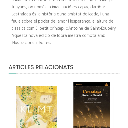
Sakumat va esdevenir una finestra cap a indrets màgics i
llunyans, on només la imaginació és capaç darribar.
Lestralaga és la història duna amistat delicada, i una
faula sobre el poder de lamor i lesperança, a laltura de
clàssics com El petit príncep, dAntoine de Saint-Exupéry.
Aquesta nova edició de lobra mestra compta amb
il·lustracions inèdites.
ARTICLES RELACIONATS