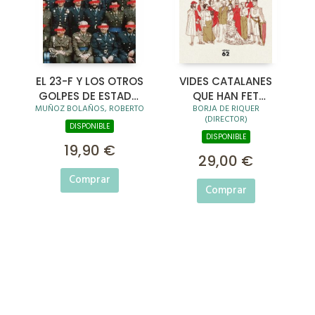
EL 23-F Y LOS OTROS
VIDES CATALANES
GOLPES DE ESTADO
QUE HAN FET
MUÑOZ BOLAÑOS, ROBERTO
BORJA DE RIQUER
DE LA TRANSICIÓN
HISTÒRIA
(DIRECTOR)
DISPONIBLE
DISPONIBLE
19,90 €
29,00 €
Comprar
Comprar