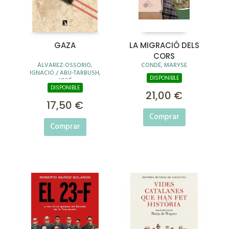
GAZA
LA MIGRACIÓ DELS
CORS
ÁLVAREZ-OSSORIO,
CONDÉ, MARYSE
IGNACIO / ABU-TARBUSH,
DISPONIBLE
JOSÉ
DISPONIBLE
21,00 €
17,50 €
Comprar
Comprar