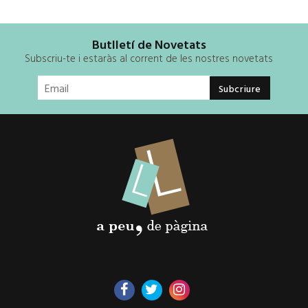
Butlletí de Novetats
Subscriu-te i estaràs al corrent de les nostres novetats