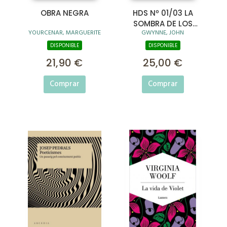
OBRA NEGRA
HDS Nº 01/03 LA
SOMBRA DE LOS
YOURCENAR, MARGUERITE
GWYNNE, JOHN
DIOSES (CANTOS
TINTADOS)
DISPONIBLE
DISPONIBLE
21,90 €
25,00 €
Comprar
Comprar