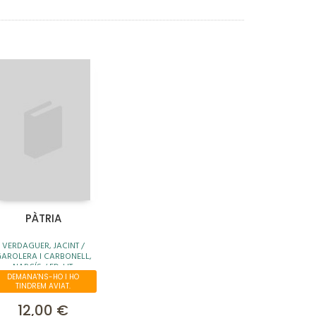
PÀTRIA
VERDAGUER, JACINT /
AROLERA I CARBONELL,
NARCÍS / ED. LIT.
DEMANA'NS-HO I HO
TINDREM AVIAT.
12,00 €