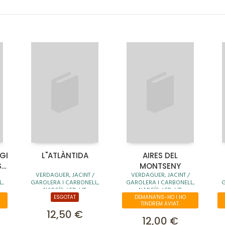
GENDARI,
L"ATLÀNTIDA
AIRES DEL
,
MONTSENY
VERDAGUER, JACINT /
VERDAGUER, JACINT /
L,
GAROLERA I CARBONELL,
GAROLERA I CARBONELL,
G
NARCÍS / ED. LIT.
NARCÍS / ED. LIT.
ESGOTAT
DEMANA'NS-HO I HO
TINDREM AVIAT.
12,50 €
12,00 €