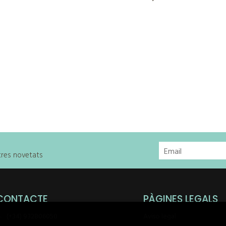
stres novetats
CONTACTE
PÀGINES LEGALS
(+34) 932806050
Aviso legal