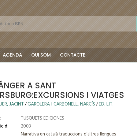
AGENDA
QUI SOM
CONTACTE
TÁNGER A SANT
ERSBURG:EXCURSIONS I VIATGES
ER, JACINT
GAROLERA I CARBONELL, NARCÍS
ED. LIT.
/
/
:
TUSQUETS EDICIONES
ició:
2003
Narrativa en català traduccions d'altres llengües