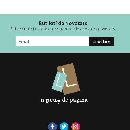
Butlletí de Novetats
Subscriu-te i estaràs al corrent de les nostres novetats