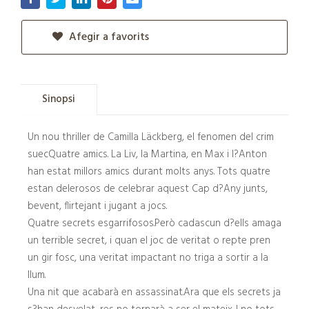
Afegir a favorits
Sinopsi
Un nou thriller de Camilla Läckberg, el fenomen del crim
suecQuatre amics. La Liv, la Martina, en Max i l?Anton
han estat millors amics durant molts anys. Tots quatre
estan delerosos de celebrar aquest Cap d?Any junts,
bevent, flirtejant i jugant a jocs.
Quatre secrets esgarrifosos.Però cadascun d?ells amaga
un terrible secret, i quan el joc de veritat o repte pren
un gir fosc, una veritat impactant no triga a sortir a la
llum.
Una nit que acabarà en assassinat.Ara que els secrets ja