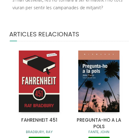
s?han desvelat, res no tornarà a ser el mateix. I no tots
viuran per sentir les campanades de mitjanit?
ARTICLES RELACIONATS
FAHRENHEIT 451
PREGUNTA-HO A LA
POLS
BRADBURY, RAY
FANTE, JOHN