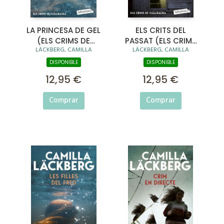
LA PRINCESA DE GEL
ELS CRITS DEL
(ELS CRIMS DE
PASSAT (ELS CRIMS
LÄCKBERG, CAMILLA
LÄCKBERG, CAMILLA
FJÄLLBACKA)
DE FJÄLLBACKA)
DISPONIBLE
DISPONIBLE
12,95 €
12,95 €
Comprar
Comprar