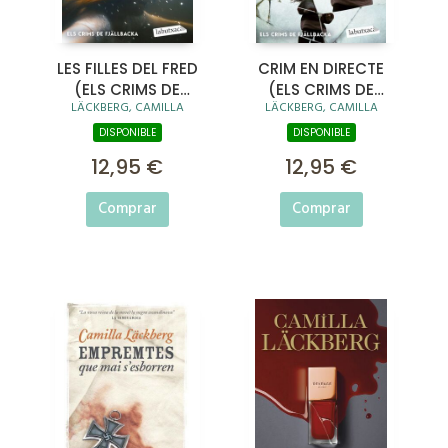
LES FILLES DEL FRED
CRIM EN DIRECTE
(ELS CRIMS DE
(ELS CRIMS DE
LÄCKBERG, CAMILLA
LÄCKBERG, CAMILLA
FJÄLLBACKA)
FJÄLLBACKA)
DISPONIBLE
DISPONIBLE
12,95 €
12,95 €
Comprar
Comprar