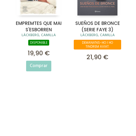
EMPREMTES QUE MAI
SUEÑOS DE BRONCE
S'ESBORREN
(SERIE FAYE 3)
LÄCKBERG, CAMILLA
LÄCKBERG, CAMILLA
DISPONIBLE
DEMANA'NS-HO I HO
TINDREM AVIAT.
19,90 €
21,90 €
Comprar