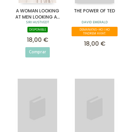
A WOMAN LOOKING
THE POWER OF TED
AT MEN LOOKING AT
SIRI HUSTVEDT
DAVID EMERALD
WOMEN
DISPONIBLE
DEMANA'NS-HO I HO
TINDREM AVIAT.
18,00 €
18,00 €
Comprar