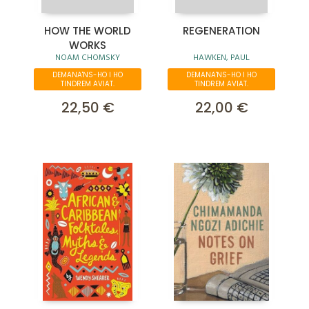
HOW THE WORLD
REGENERATION
WORKS
NOAM CHOMSKY
HAWKEN, PAUL
DEMANA'NS-HO I HO
DEMANA'NS-HO I HO
TINDREM AVIAT.
TINDREM AVIAT.
22,50 €
22,00 €