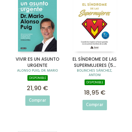
VIVIR ES UN ASUNTO
EL SÍNDROME DE LAS
URGENTE
SUPERMUJERES (5ª
ALONSO PUIG, DR. MARIO
BOLINCHES SÁNCHEZ,
ED. ACTUALIZADA)
ANTONI
DISPONIBLE
DISPONIBLE
21,90 €
18,95 €
Comprar
Comprar