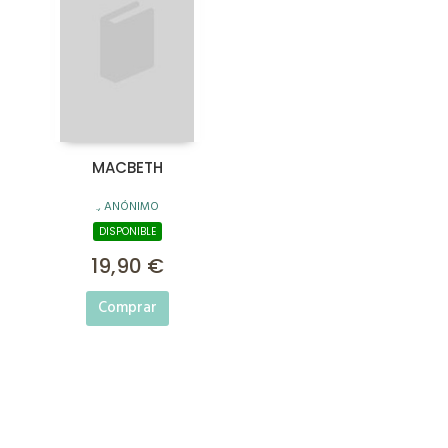
MACBETH
., ANÓNIMO
DISPONIBLE
19,90 €
Comprar