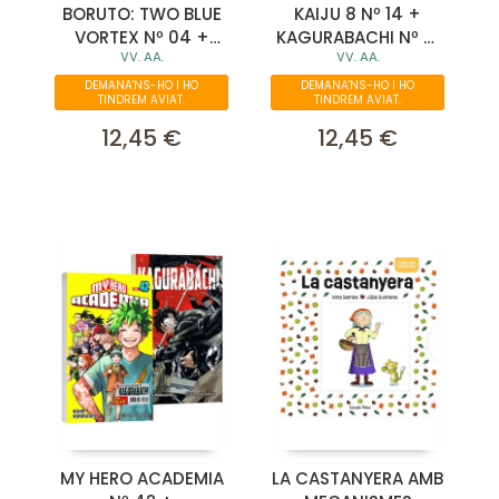
BORUTO: TWO BLUE
KAIJU 8 Nº 14 +
VORTEX Nº 04 +
KAGURABACHI Nº 01
VV. AA.
VV. AA.
KAGURABACHI Nº 01
(PACK ESPECIAL)
(PACK ESPECIAL)
DEMANA'NS-HO I HO
DEMANA'NS-HO I HO
TINDREM AVIAT.
TINDREM AVIAT.
12,45 €
12,45 €
MY HERO ACADEMIA
LA CASTANYERA AMB