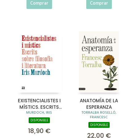
Comprar
Comprar
EXISTENCIALISTES I
ANATOMÍA DE LA
MÍSTICS. ESCRITS
ESPERANZA
MURDOCH, IRIS
TORRALBA ROSELLÓ,
SOBRE FILOSOFIA I
FRANCESC
LITERATURA
DISPONIBLE
DISPONIBLE
18,90 €
22,00 €