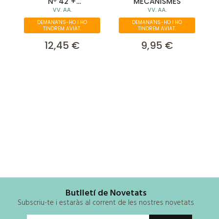
Nº 42 +
MECANISMES
VV. AA.
VV. AA.
KAGURABACHI Nº 01
(PACK ESPECIAL)
DEMANA'NS-HO I HO
DEMANA'NS-HO I HO
TINDREM AVIAT.
TINDREM AVIAT.
12,45 €
9,95 €
Butlletí de Novetats
Subscriu-te i estaràs al corrent de les nostres novetats