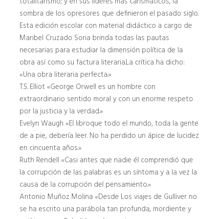
totalitarismo; y en sus líderes más carismáticos, la
sombra de los opresores que definieron el pasado siglo.
Esta edición escolar con material didáctico a cargo de
Maribel Cruzado Soria brinda todas las pautas
necesarias para estudiar la dimensión política de la
obra así como su factura literaria.La crítica ha dicho:
«Una obra literaria perfecta.»
T.S. Elliot «George Orwell es un hombre con
extraordinario sentido moral y con un enorme respeto
por la justicia y la verdad.»
Evelyn Waugh «El libroque todo el mundo, toda la gente
de a pie, debería leer. No ha perdido un ápice de lucidez
en cincuenta años.»
Ruth Rendell «Casi antes que nadie él comprendió que
la corrupción de las palabras es un síntoma y a la vez la
causa de la corrupción del pensamiento.»
Antonio Muñoz Molina «Desde Los viajes de Gulliver no
se ha escrito una parábola tan profunda, mordiente y