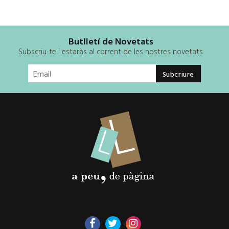
Butlletí de Novetats
Subscriu-te i estaràs al corrent de les nostres novetats