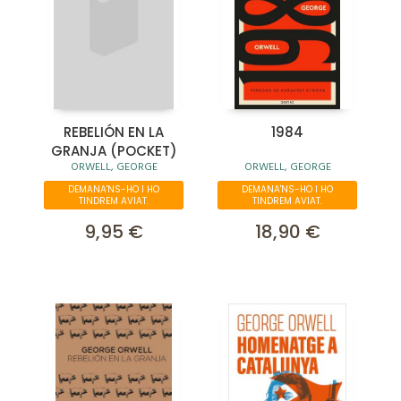
REBELIÓN EN LA
1984
GRANJA (POCKET)
ORWELL, GEORGE
ORWELL, GEORGE
DEMANA'NS-HO I HO
DEMANA'NS-HO I HO
TINDREM AVIAT.
TINDREM AVIAT.
9,95 €
18,90 €