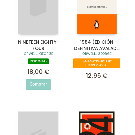
NINETEEN EIGHTY-
1984 (EDICIÓN
FOUR
DEFINITIVA AVALADA
ORWELL, GEORGE
ORWELL, GEORGE
POR THE ORWELL
ESTATE)
DISPONIBLE
DEMANA'NS-HO I HO
TINDREM AVIAT.
18,00 €
12,95 €
Comprar