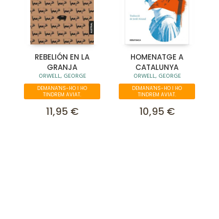
REBELIÓN EN LA
HOMENATGE A
GRANJA
CATALUNYA
ORWELL, GEORGE
ORWELL, GEORGE
DEMANA'NS-HO I HO
DEMANA'NS-HO I HO
TINDREM AVIAT.
TINDREM AVIAT.
11,95 €
10,95 €