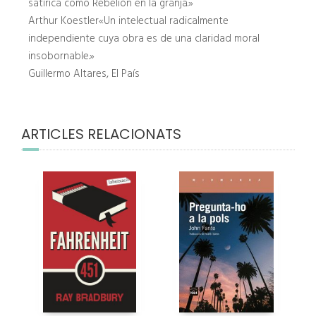
satírica como Rebelión en la granja.»
Arthur Koestler«Un intelectual radicalmente
independiente cuya obra es de una claridad moral
insobornable.»
Guillermo Altares, El País
ARTICLES RELACIONATS