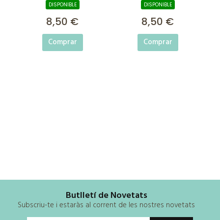
DISPONIBLE
DISPONIBLE
8,50 €
8,50 €
Comprar
Comprar
Butlletí de Novetats
Subscriu-te i estaràs al corrent de les nostres novetats