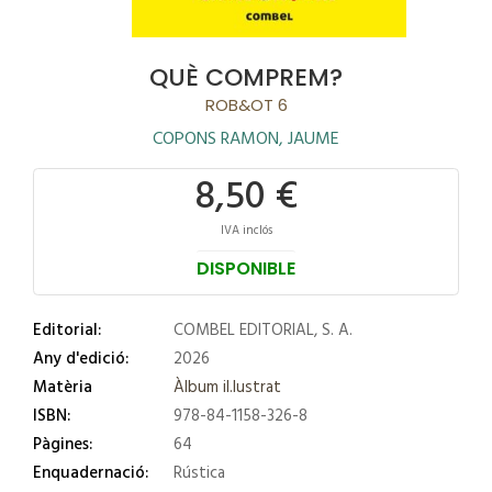
QUÈ COMPREM?
ROB&OT 6
COPONS RAMON, JAUME
8,50 €
IVA inclós
DISPONIBLE
Editorial:
COMBEL EDITORIAL, S. A.
Any d'edició:
2026
Matèria
Àlbum il.lustrat
ISBN:
978-84-1158-326-8
Pàgines:
64
Enquadernació:
Rústica