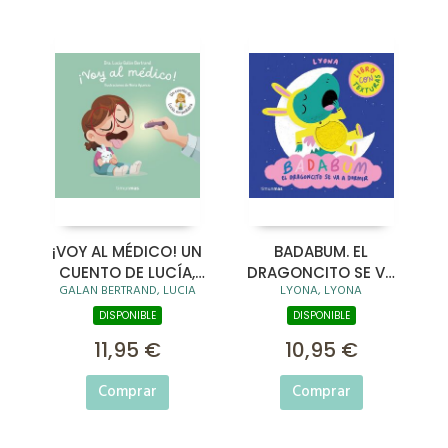
¡VOY AL MÉDICO! UN
BADABUM. EL
CUENTO DE LUCÍA,
DRAGONCITO SE VA
GALAN BERTRAND, LUCIA
LYONA, LYONA
MI PEDIATRA
A DORMIR
DISPONIBLE
DISPONIBLE
11,95 €
10,95 €
Comprar
Comprar