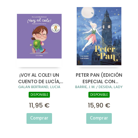
¡VOY AL COLE! UN
PETER PAN (EDICIÓN
CUENTO DE LUCÍA,
ESPECIAL CON
GALAN BERTRAND, LUCIA
BARRIE, J. M. / DESIDIA, LADY
MI PEDIATRA
CANTOS TINTADOS)
DISPONIBLE
DISPONIBLE
11,95 €
15,90 €
Comprar
Comprar