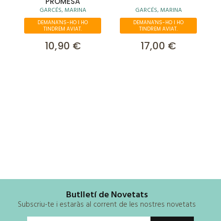
PROMESA
GARCÉS, MARINA
GARCÉS, MARINA
DEMANA'NS-HO I HO
DEMANA'NS-HO I HO
TINDREM AVIAT.
TINDREM AVIAT.
10,90 €
17,00 €
Butlletí de Novetats
Subscriu-te i estaràs al corrent de les nostres novetats