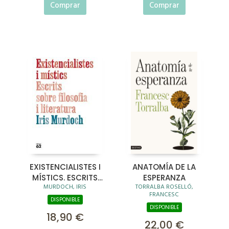
Comprar
Comprar
EXISTENCIALISTES I
ANATOMÍA DE LA
MÍSTICS. ESCRITS
ESPERANZA
MURDOCH, IRIS
TORRALBA ROSELLÓ,
SOBRE FILOSOFIA I
FRANCESC
LITERATURA
DISPONIBLE
DISPONIBLE
18,90 €
22,00 €