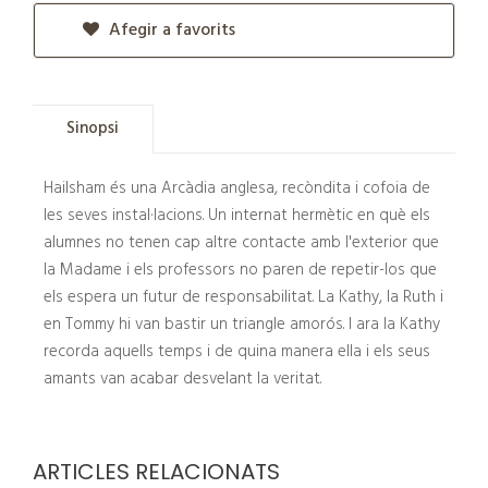
Afegir a favorits
Sinopsi
Hailsham és una Arcàdia anglesa, recòndita i cofoia de
les seves instal·lacions. Un internat hermètic en què els
alumnes no tenen cap altre contacte amb l'exterior que
la Madame i els professors no paren de repetir-los que
els espera un futur de responsabilitat. La Kathy, la Ruth i
en Tommy hi van bastir un triangle amorós. I ara la Kathy
recorda aquells temps i de quina manera ella i els seus
amants van acabar desvelant la veritat.
ARTICLES RELACIONATS