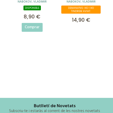
NABOKOV, VLADIMIR
NABOKOV, VLADIMIR
DISPONIBLE
DEMANA'NS-HO I HO
TINDREM AVIAT.
8,90 €
14,90 €
Comprar
Butlletí de Novetats
Subscriu-te i estaràs al corrent de les nostres novetats