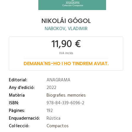
NIKOLÁI GÓGOL
NABOKOV, VLADIMIR
11,90 €
IVA inclós
DEMANA'NS-HO I HO TINDREM AVIAT.
Editorial:
ANAGRAMA
Any d'edició:
2022
Matèria
Biografies. memories
ISBN:
978-84-339-6096-2
Pàgines:
192
Enquadernació:
Rústica
Col·lecció:
Compactos