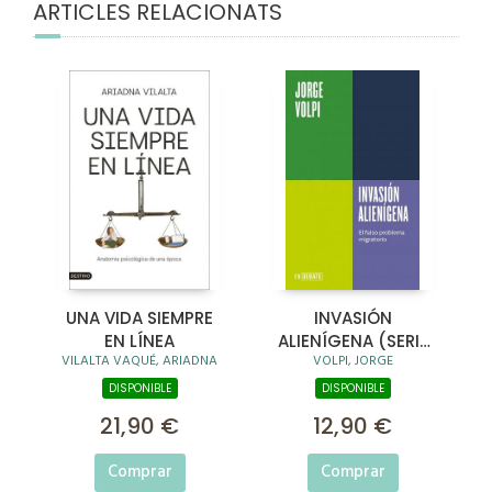
ARTICLES RELACIONATS
UNA VIDA SIEMPRE
INVASIÓN
EN LÍNEA
ALIENÍGENA (SERIE
VILALTA VAQUÉ, ARIADNA
VOLPI, JORGE
ENDEBATE)
DISPONIBLE
DISPONIBLE
21,90 €
12,90 €
Comprar
Comprar