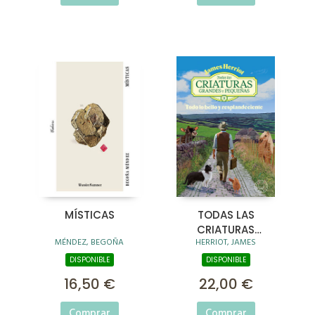
MÍSTICAS
TODAS LAS
CRIATURAS
MÉNDEZ, BEGOÑA
HERRIOT, JAMES
GRANDES Y
PEQUEÑAS -3-
DISPONIBLE
DISPONIBLE
16,50 €
22,00 €
Comprar
Comprar