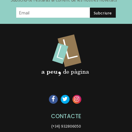
Subscriu-te i estaràs al corrent de les nostres novetats
CONTACTE
(+34) 932806050