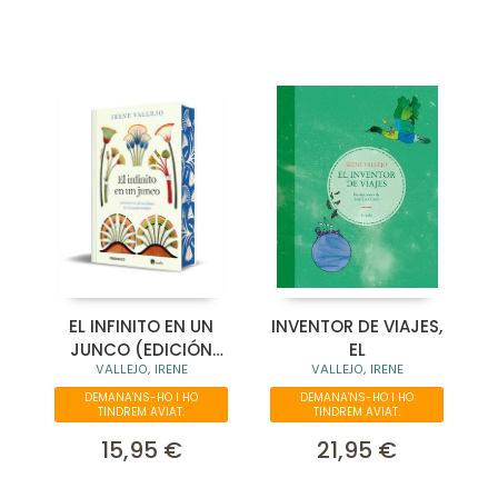
EL INFINITO EN UN
INVENTOR DE VIAJES,
JUNCO (EDICIÓN
EL
VALLEJO, IRENE
VALLEJO, IRENE
LIMITADA CON
CANTOS TINTADOS)
DEMANA'NS-HO I HO
DEMANA'NS-HO I HO
TINDREM AVIAT.
TINDREM AVIAT.
15,95 €
21,95 €