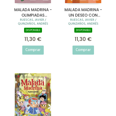
MALADA MADRINA -
MALADA MADRINA -
OLIMPIADAS
UN DESEO CON
RUESCAS, JAVIER /
RUESCAS, JAVIER /
HECHIZADAS
TRAMPA
QUINZAÑOS, ANDRÉS
QUINZAÑOS, ANDRÉS
DISPONIBLE
DISPONIBLE
11,30 €
11,30 €
Comprar
Comprar