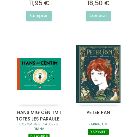
11,95 €
18,50 €
Comprar
Comprar
HANS MIG CÈNTIM I
PETER PAN
TOTES LES PARAULES
COROMINES I CALDERS,
BARRIE, J. M.
DEL MÓN
DIANA
DISPONIBLE
DISPONIBLE