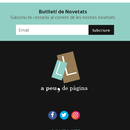
Butlletí de Novetats
Subscriu-te i estaràs al corrent de les nostres novetats