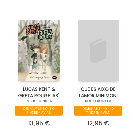
LUCAS KENT &
QUE ES AIXO DE
GRETA ROUGE. ASÍ
LAMOR MINIMONI
ROCIO BONILLA
ROCIO BONILLA
EMPEZÓ TODO
DEMANA'NS-HO I HO
DEMANA'NS-HO I HO
TINDREM AVIAT.
TINDREM AVIAT.
13,95 €
12,95 €