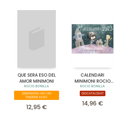
QUE SERA ESO DEL
CALENDARI
AMOR MINIMONI
MINIMONI ROCIO
ROCIO BONILLA
ROCIO BONILLA
BONILLA 2023
DEMANA'NS-HO I HO
DESCATALOGAT
TINDREM AVIAT.
14,96 €
12,95 €