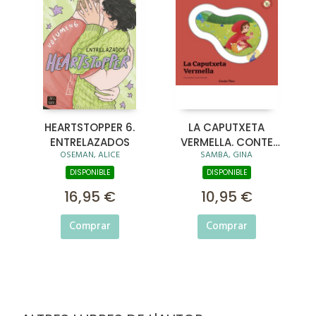
HEARTSTOPPER 6.
LA CAPUTXETA
ENTRELAZADOS
VERMELLA. CONTE
OSEMAN, ALICE
SAMBA, GINA
AMB PECES
LLISCANTS
DISPONIBLE
DISPONIBLE
16,95 €
10,95 €
Comprar
Comprar