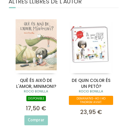
ALTRES LLIBRES DE L'AUTOR
QUÈ ÉS AIXÒ DE
DE QUIN COLOR ÉS
L'AMOR, MINIMONI?
UN PETÓ?
ROCIO BONILLA
ROCIO BONILLA
DISPONIBLE
DEMANA'NS-HO I HO
TINDREM AVIAT.
17,50 €
23,95 €
Comprar