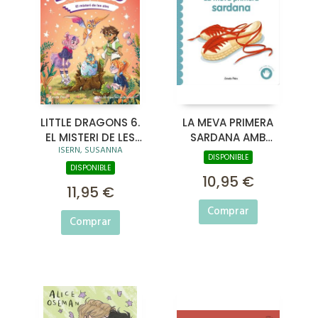
LITTLE DRAGONS 6.
LA MEVA PRIMERA
EL MISTERI DE LES
SARDANA AMB
ISERN, SUSANNA
ALES
TEXTURES
DISPONIBLE
DISPONIBLE
10,95 €
11,95 €
Comprar
Comprar