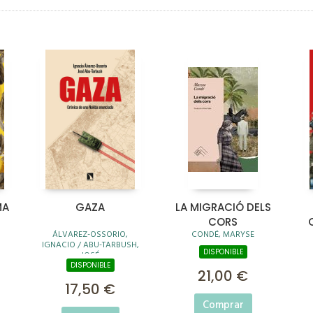
MA
GAZA
LA MIGRACIÓ DELS
CORS
ÁLVAREZ-OSSORIO,
CONDÉ, MARYSE
IGNACIO / ABU-TARBUSH,
DISPONIBLE
JOSÉ
DISPONIBLE
21,00 €
17,50 €
Comprar