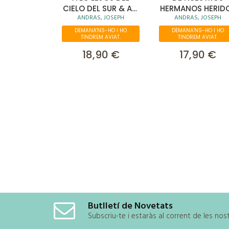
CIELO DEL SUR & ASÍ
HERMANOS HERID
ANDRAS, JOSEPH
ANDRAS, JOSEPH
LES HACEMOS LA
GUERRA
DEMANA'NS-HO I HO
DEMANA'NS-HO I HO
TINDREM AVIAT.
TINDREM AVIAT.
18,90 €
17,90 €
Butlletí de Novetats
Subscriu-te i estaràs al corrent de les no