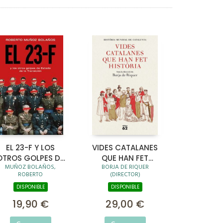
EL 23-F Y LOS
VIDES CATALANES
OTROS GOLPES DE
QUE HAN FET
MUÑOZ BOLAÑOS,
BORJA DE RIQUER
ESTADO DE LA
HISTÒRIA
ROBERTO
(DIRECTOR)
TRANSICIÓN
DISPONIBLE
DISPONIBLE
19,90 €
29,00 €