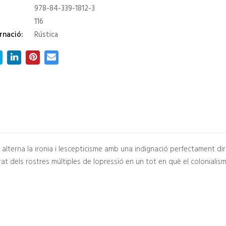
978-84-339-1812-3
116
rnació:
Rústica
 alterna la ironia i lescepticisme amb una indignació perfectament di
t dels rostres múltiples de lopressió en un tot en què el colonialisme