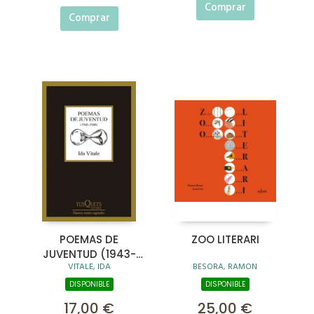
Comprar
Comprar
POEMAS DE
ZOO LITERARI
JUVENTUD (1943-
VITALE, IDA
BESORA, RAMON
1946)
DISPONIBLE
DISPONIBLE
17,00 €
25,00 €