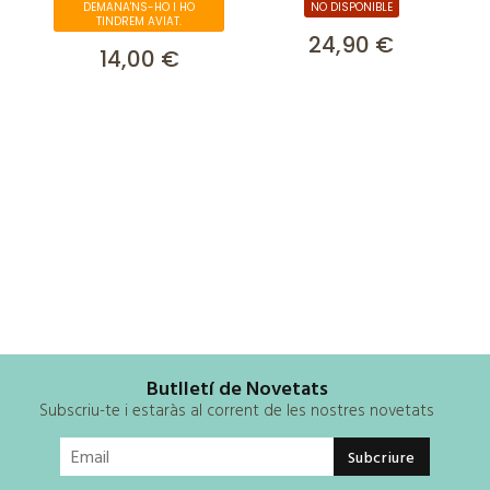
DEMANA'NS-HO I HO
NO DISPONIBLE
TINDREM AVIAT.
24,90 €
14,00 €
Butlletí de Novetats
Subscriu-te i estaràs al corrent de les nostres novetats