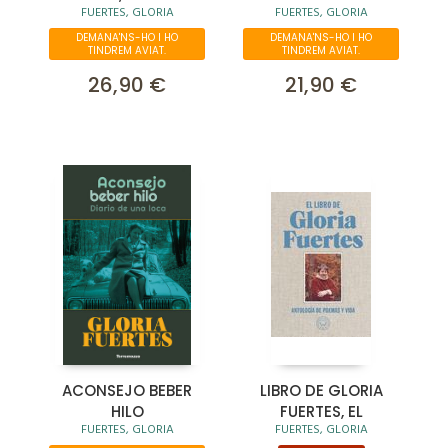
FUERTES, GLORIA
FUERTES, GLORIA
EDICIÓN
Y NIÑOS, EL
DEMANA'NS-HO I HO
DEMANA'NS-HO I HO
TINDREM AVIAT.
TINDREM AVIAT.
26,90 €
21,90 €
ACONSEJO BEBER
LIBRO DE GLORIA
HILO
FUERTES, EL
FUERTES, GLORIA
FUERTES, GLORIA