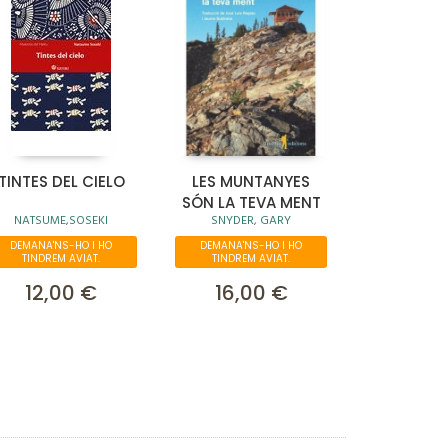
TINTES DEL CIELO
LES MUNTANYES
SÓN LA TEVA MENT
NATSUME,SOSEKI
SNYDER, GARY
DEMANA'NS-HO I HO
DEMANA'NS-HO I HO
TINDREM AVIAT.
TINDREM AVIAT.
12,00 €
16,00 €