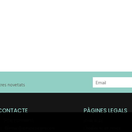
stres novetats
CONTACTE
PÀGINES LEGALS
(+34) 932806050
Aviso legal
llibreria@apeudepagina.com
Condicions de venda