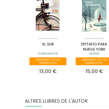
EL SUR
EPITAFIO PARA
NUEVA YORK
KUREK,MARCIN
ADONIS
DEMANA'NS-HO I HO
DEMANA'NS-HO I HO
TINDREM AVIAT.
TINDREM AVIAT.
13,00 €
15,00 €
ALTRES LLIBRES DE L'AUTOR