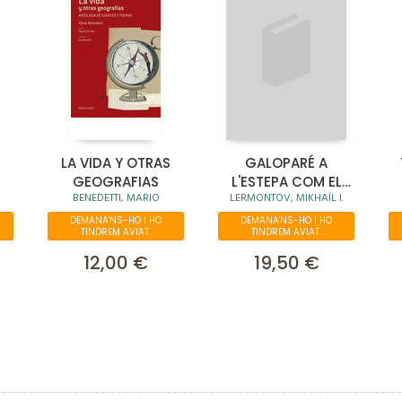
LA VIDA Y OTRAS
GALOPARÉ A
GEOGRAFIAS
L'ESTEPA COM EL
BENEDETTI, MARIO
LERMONTOV, MIKHAÏL I.
VENT. POEMES
DEMANA'NS-HO I HO
DEMANA'NS-HO I HO
TINDREM AVIAT.
TINDREM AVIAT.
12,00 €
19,50 €