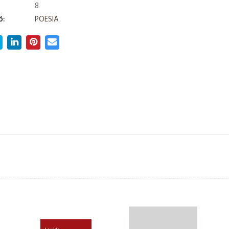
8
ó:
POESIA