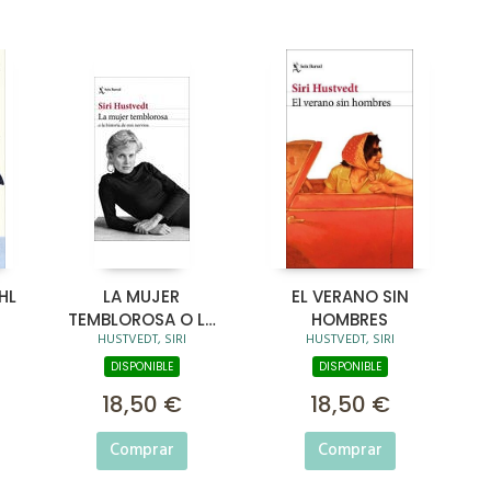
HL
LA MUJER
EL VERANO SIN
TEMBLOROSA O LA
HOMBRES
HUSTVEDT, SIRI
HUSTVEDT, SIRI
HISTORIA DE MIS
NERVIOS
DISPONIBLE
DISPONIBLE
18,50 €
18,50 €
Comprar
Comprar