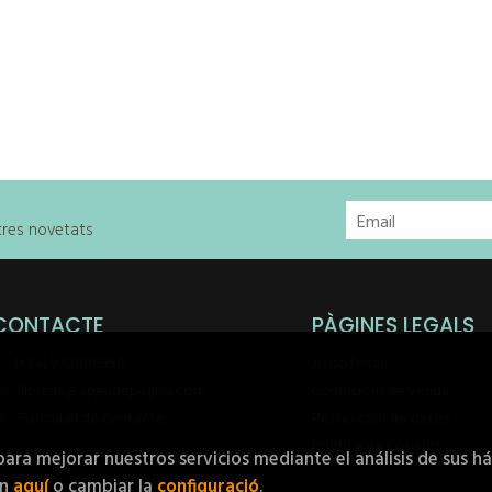
stres novetats
CONTACTE
PÀGINES LEGALS
(+34) 932806050
Aviso legal
llibreria@apeudepagina.com
Condicions de venda
Formulari de contacte
Protección de datos
Política de Cookies
para mejorar nuestros servicios mediante el análisis de sus h
ón
aquí
o cambiar la
configuració
.