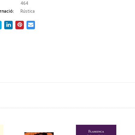
464
rnació:
Rústica