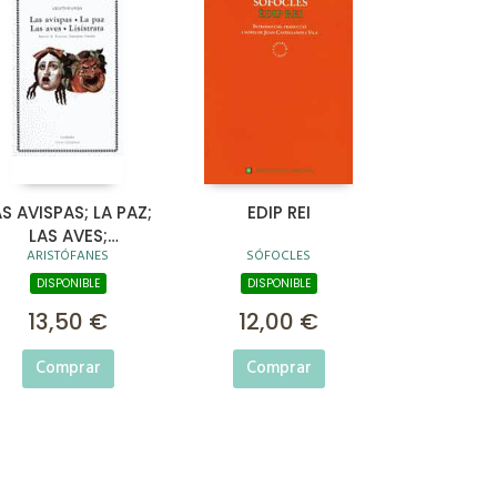
AS AVISPAS; LA PAZ;
EDIP REI
LAS AVES;
ARISTÓFANES
SÓFOCLES
LISÍSTRATA
DISPONIBLE
DISPONIBLE
13,50 €
12,00 €
Comprar
Comprar