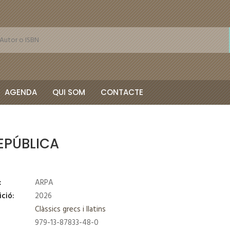
AGENDA
QUI SOM
CONTACTE
EPÚBLICA
:
ARPA
ició:
2026
Clàssics grecs i llatins
979-13-87833-48-0