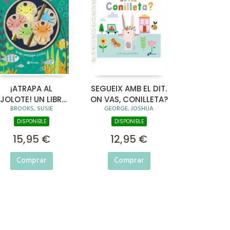
¡ATRAPA AL
SEGUEIX AMB EL DIT.
JOLOTE! UN LIBRO
ON VAS, CONILLETA?
BROOKS, SUSIE
GEORGE, JOSHUA
PARA JUGAR Y
CONTAR
DISPONIBLE
DISPONIBLE
15,95 €
12,95 €
Comprar
Comprar