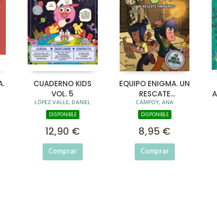
A.
CUADERNO KIDS
EQUIPO ENIGMA. UN
VOL. 5
RESCATE
A
LÓPEZ VALLE, DANIEL
CAMPOY, ANA
ES
FARAÓNICO
DISPONIBLE
DISPONIBLE
12,90 €
8,95 €
Comprar
Comprar