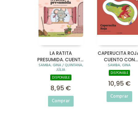
LA RATITA
CAPERUCITA ROJ
PRESUMIDA. CUENTO
CUENTO CON
SAMBA, GINA / QUINTANA,
SAMBA, GINA
CON MECANISMOS
PIEZAS DESLIZABL
JÚLIA
DISPONIBLE
DISPONIBLE
10,95 €
8,95 €
Comprar
Comprar