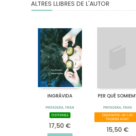
ALTRES LLIBRES DE L'AUTOR
INGRÁVIDA
PER QUÈ SOMIEM
PINTADERA, FRAN
PINTADERA, FRAN
DISPONIBLE
DEMANA'NS-HO I HO
TINDREM AVIAT.
17,50 €
15,50 €