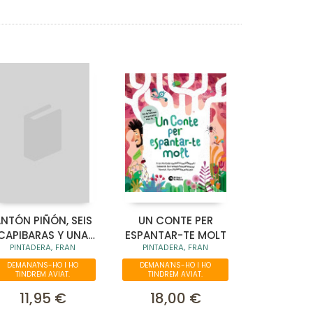
NTÓN PIÑÓN, SEIS
UN CONTE PER
CAPIBARAS Y UNA
ESPANTAR-TE MOLT
PINTADERA, FRAN
PINTADERA, FRAN
INVITACIÓN
DEMANA'NS-HO I HO
DEMANA'NS-HO I HO
TINDREM AVIAT.
TINDREM AVIAT.
11,95 €
18,00 €