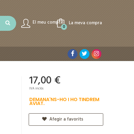
El meu compte
La meva compra
0
17,00 €
IVA inclós
DEMANA'NS-HO I HO TINDREM
AVIAT.
Afegir a favorits