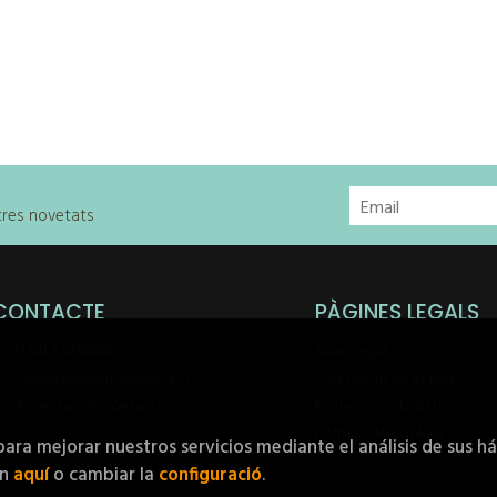
stres novetats
CONTACTE
PÀGINES LEGALS
(+34) 932806050
Aviso legal
llibreria@apeudepagina.com
Condicions de venda
Formulari de contacte
Protección de datos
Política de Cookies
para mejorar nuestros servicios mediante el análisis de sus h
ón
aquí
o cambiar la
configuració
.