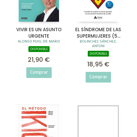
VIVIR ES UN ASUNTO
EL SÍNDROME DE LAS
URGENTE
SUPERMUJERES (5ª
ALONSO PUIG, DR. MARIO
BOLINCHES SÁNCHEZ,
ED. ACTUALIZADA)
ANTONI
DISPONIBLE
DISPONIBLE
21,90 €
18,95 €
Comprar
Comprar