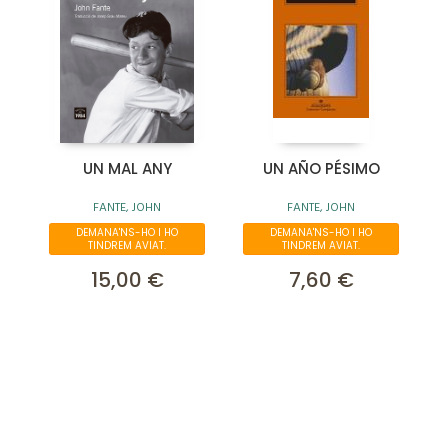
UN MAL ANY
UN AÑO PÉSIMO
FANTE, JOHN
FANTE, JOHN
DEMANA'NS-HO I HO
DEMANA'NS-HO I HO
TINDREM AVIAT.
TINDREM AVIAT.
15,00 €
7,60 €