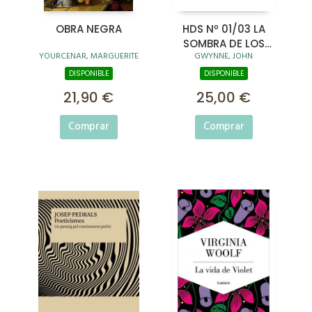
OBRA NEGRA
HDS Nº 01/03 LA
SOMBRA DE LOS
YOURCENAR, MARGUERITE
GWYNNE, JOHN
DIOSES (CANTOS
TINTADOS)
DISPONIBLE
DISPONIBLE
21,90 €
25,00 €
Comprar
Comprar