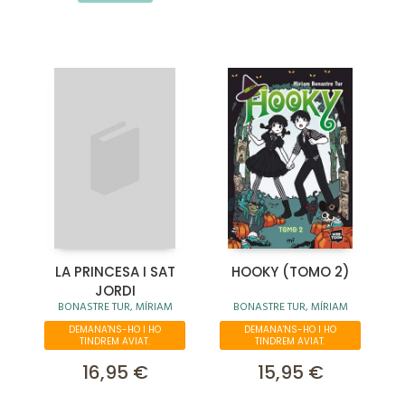
LA PRINCESA I SAT
HOOKY (TOMO 2)
JORDI
BONASTRE TUR, MÍRIAM
BONASTRE TUR, MÍRIAM
DEMANA'NS-HO I HO
DEMANA'NS-HO I HO
TINDREM AVIAT.
TINDREM AVIAT.
16,95 €
15,95 €