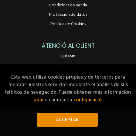
Condicions de venda
Protección de datos
Política de Cookies
ATENCIÓ AL CLIENT
Qui som
Pedidos especiales
Esta web utiliza cookies propias y de terceros para
mejorar nuestros servicios mediante el análisis de sus
hábitos de navegación. Puede obtener más información
2026 ©
Llibreria A Peu de Pàgina
. Tots els Drets Reservats |
aquí
o cambiar la
configuració
.
Grupo Trevenque
ACCEPTAR
Afegir a la meva cistella