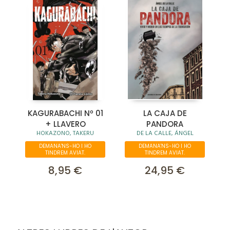
KAGURABACHI Nº 01
LA CAJA DE
+ LLAVERO
PANDORA
HOKAZONO, TAKERU
DE LA CALLE, ÁNGEL
DEMANA'NS-HO I HO
DEMANA'NS-HO I HO
TINDREM AVIAT.
TINDREM AVIAT.
8,95 €
24,95 €