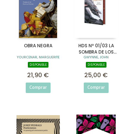
OBRA NEGRA
HDS Nº 01/03 LA
SOMBRA DE LOS
YOURCENAR, MARGUERITE
GWYNNE, JOHN
DIOSES (CANTOS
TINTADOS)
DISPONIBLE
DISPONIBLE
21,90 €
25,00 €
Comprar
Comprar