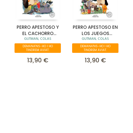
PERRO APESTOSO Y
PERRO APESTOSO EN
EL CACHORRO
LOS JUEGOS
GUTMAN, COLAS
GUTMAN, COLAS
PERDIDO
OLIMPICOS
DEMANA'NS-HO I HO
DEMANA'NS-HO I HO
TINDREM AVIAT.
TINDREM AVIAT.
13,90 €
13,90 €