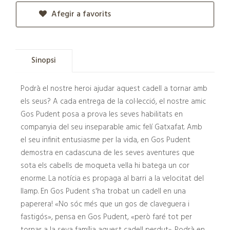
Afegir a favorits
Sinopsi
Podrà el nostre heroi ajudar aquest cadell a tornar amb
els seus? A cada entrega de la col·lecció, el nostre amic
Gos Pudent posa a prova les seves habilitats en
companyia del seu inseparable amic felí Gatxafat. Amb
el seu infinit entusiasme per la vida, en Gos Pudent
demostra en cadascuna de les seves aventures que
sota els cabells de moqueta vella hi batega un cor
enorme. La notícia es propaga al barri a la velocitat del
llamp. En Gos Pudent s'ha trobat un cadell en una
paperera! «No sóc més que un gos de claveguera i
fastigós», pensa en Gos Pudent, «però faré tot per