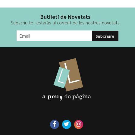
Butlletí de Novetats
Subscriu-te i estaràs al corrent de les nostres novetats