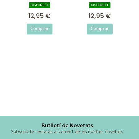
DISPONIBLE
DISPONIBLE
12,95 €
12,95 €
Comprar
Comprar
Butlletí de Novetats
Subscriu-te i estaràs al corrent de les nostres novetats