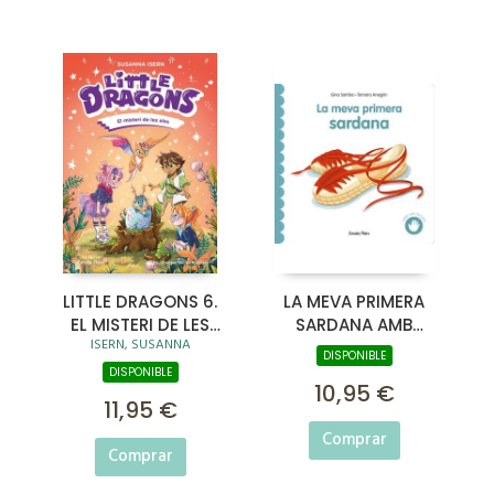
LITTLE DRAGONS 6.
LA MEVA PRIMERA
EL MISTERI DE LES
SARDANA AMB
ISERN, SUSANNA
ALES
TEXTURES
DISPONIBLE
DISPONIBLE
10,95 €
11,95 €
Comprar
Comprar