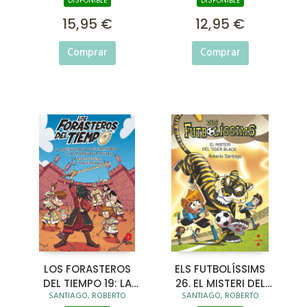
DISPONIBLE
DISPONIBLE
NAPOLEÓN
15,95 €
12,95 €
Comprar
Comprar
LOS FORASTEROS
ELS FUTBOLÍSSIMS
DEL TIEMPO 19: LA
26. EL MISTERI DEL
SANTIAGO, ROBERTO
SANTIAGO, ROBERTO
AVENTURA DE LOS
TIGER BLACK