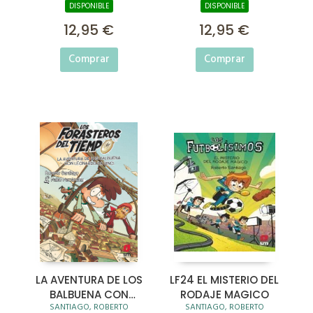
BALBUENA Y LA
DISPONIBLE
DISPONIBLE
LEYENDA DE MULÁN
12,95 €
12,95 €
Comprar
Comprar
LA AVENTURA DE LOS
LF24 EL MISTERIO DEL
BALBUENA CON
RODAJE MAGICO
SANTIAGO, ROBERTO
SANTIAGO, ROBERTO
LEONARDO DA VINCI