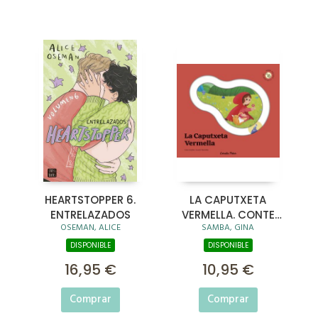
HEARTSTOPPER 6.
LA CAPUTXETA
ENTRELAZADOS
VERMELLA. CONTE
OSEMAN, ALICE
SAMBA, GINA
AMB PECES
LLISCANTS
DISPONIBLE
DISPONIBLE
16,95 €
10,95 €
Comprar
Comprar