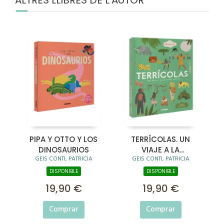
PIPA Y OTTO Y LOS
TERRÍCOLAS. UN
DINOSAURIOS
VIAJE A LA
GEIS CONTI, PATRICIA
GEIS CONTI, PATRICIA
PREHISTORIA
DISPONIBLE
DISPONIBLE
19,90 €
19,90 €
Comprar
Comprar