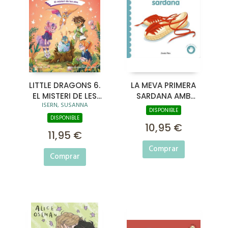
LITTLE DRAGONS 6.
LA MEVA PRIMERA
EL MISTERI DE LES
SARDANA AMB
ISERN, SUSANNA
ALES
TEXTURES
DISPONIBLE
DISPONIBLE
10,95 €
11,95 €
Comprar
Comprar