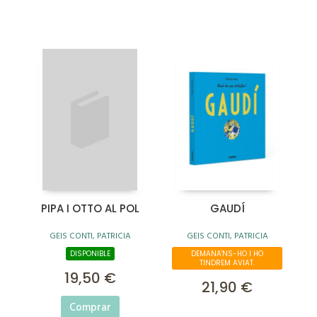
PIPA I OTTO AL POL
GAUDÍ
GEIS CONTI, PATRICIA
GEIS CONTI, PATRICIA
DISPONIBLE
DEMANA'NS-HO I HO
TINDREM AVIAT.
19,50 €
21,90 €
Comprar