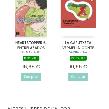
HEARTSTOPPER 6.
LA CAPUTXETA
ENTRELAZADOS
VERMELLA. CONTE
OSEMAN, ALICE
SAMBA, GINA
AMB PECES
LLISCANTS
DISPONIBLE
DISPONIBLE
16,95 €
10,95 €
Comprar
Comprar
ALTRES LLIBRES DE L'AUTOR