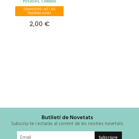
POSADAS, CARMEN
DEMANA'NS-HO I HO
TINDREM AVIAT.
2,00 €
Butlletí de Novetats
Subscriu-te i estaràs al corrent de les nostres novetats