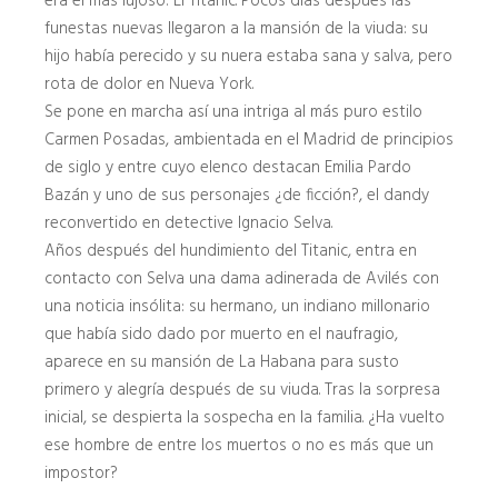
era el más lujoso: El Titanic. Pocos días después las
funestas nuevas llegaron a la mansión de la viuda: su
hijo había perecido y su nuera estaba sana y salva, pero
rota de dolor en Nueva York.
Se pone en marcha así una intriga al más puro estilo
Carmen Posadas, ambientada en el Madrid de principios
de siglo y entre cuyo elenco destacan Emilia Pardo
Bazán y uno de sus personajes ¿de ficción?, el dandy
reconvertido en detective Ignacio Selva.
Años después del hundimiento del Titanic, entra en
contacto con Selva una dama adinerada de Avilés con
una noticia insólita: su hermano, un indiano millonario
que había sido dado por muerto en el naufragio,
aparece en su mansión de La Habana para susto
primero y alegría después de su viuda. Tras la sorpresa
inicial, se despierta la sospecha en la familia. ¿Ha vuelto
ese hombre de entre los muertos o no es más que un
impostor?