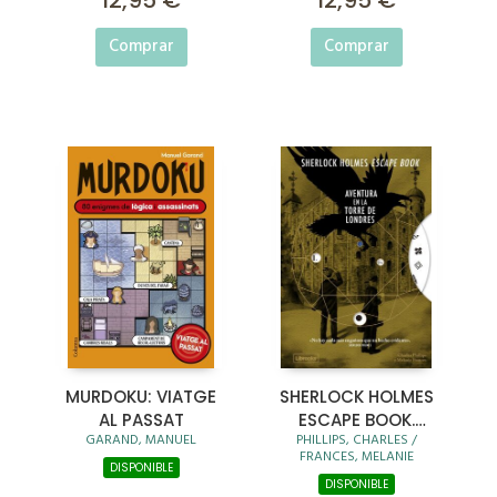
12,95 €
12,95 €
Comprar
Comprar
MURDOKU: VIATGE
SHERLOCK HOLMES
AL PASSAT
ESCAPE BOOK.
GARAND, MANUEL
PHILLIPS, CHARLES /
AVENTURA EN LA
FRANCES, MELANIE
TORRE DE LONDRES
DISPONIBLE
DISPONIBLE