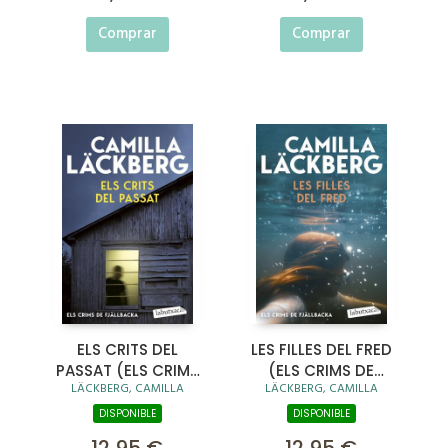
Comprar
Comprar
ELS CRITS DEL
LES FILLES DEL FRED
PASSAT (ELS CRIMS
(ELS CRIMS DE
LÄCKBERG, CAMILLA
LÄCKBERG, CAMILLA
DE FJÄLLBACKA)
FJÄLLBACKA)
DISPONIBLE
DISPONIBLE