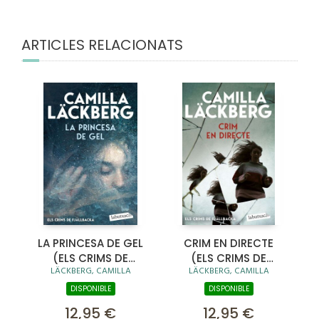
ARTICLES RELACIONATS
LA PRINCESA DE GEL
CRIM EN DIRECTE
(ELS CRIMS DE
(ELS CRIMS DE
LÄCKBERG, CAMILLA
LÄCKBERG, CAMILLA
FJÄLLBACKA)
FJÄLLBACKA)
DISPONIBLE
DISPONIBLE
12,95 €
12,95 €