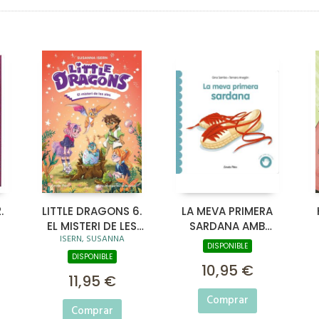
.
LITTLE DRAGONS 6.
LA MEVA PRIMERA
EL MISTERI DE LES
SARDANA AMB
ISERN, SUSANNA
ALES
TEXTURES
DISPONIBLE
DISPONIBLE
10,95 €
11,95 €
Comprar
Comprar