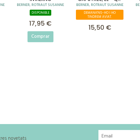
NNE
BERNER, ROTRAUT SUSANNE
BERNER, ROTRAUT SUSANNE
BE
ES AQUEST POLLET?
DISPONIBLE
DEMANA'NS-HO I HO
TINDREM AVIAT.
17,95 €
15,50 €
Comprar
stres novetats