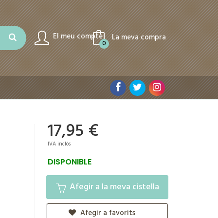
El meu compte
La meva compra
0
17,95 €
IVA inclós
DISPONIBLE
Afegir a la meva cistella
Afegir a favorits