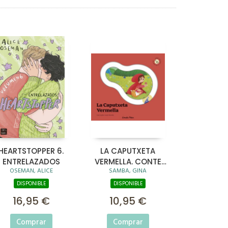
HEARTSTOPPER 6.
LA CAPUTXETA
ENTRELAZADOS
VERMELLA. CONTE
OSEMAN, ALICE
SAMBA, GINA
AMB PECES
LLISCANTS
DISPONIBLE
DISPONIBLE
16,95 €
10,95 €
Comprar
Comprar