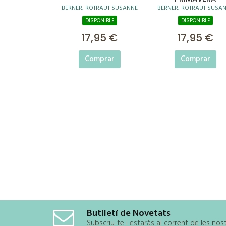
BERNER, ROTRAUT SUSANNE
BERNER, ROTRAUT SUSA
DISPONIBLE
DISPONIBLE
17,95 €
17,95 €
Comprar
Comprar
Butlletí de Novetats
Subscriu-te i estaràs al corrent de les no