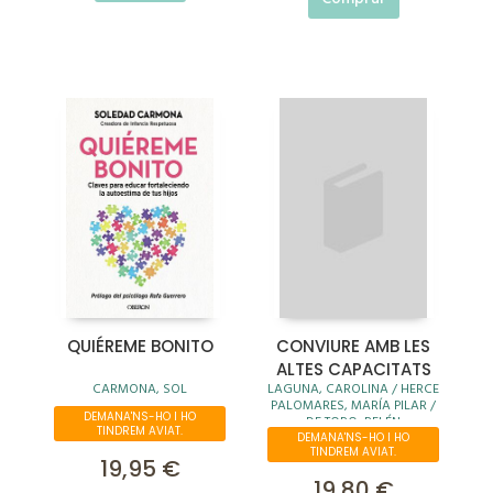
QUIÉREME BONITO
CONVIURE AMB LES
ALTES CAPACITATS
CARMONA, SOL
LAGUNA, CAROLINA / HERCE
PALOMARES, MARÍA PILAR /
DEMANA'NS-HO I HO
DE TORO, BELÉN
TINDREM AVIAT.
DEMANA'NS-HO I HO
TINDREM AVIAT.
19,95 €
19,80 €