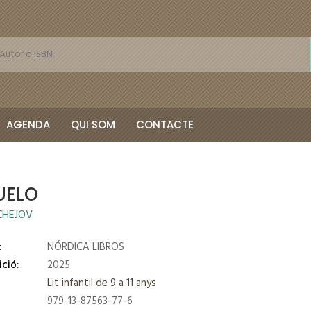
AGENDA
QUI SOM
CONTACTE
UELO
CHEJOV
:
NÓRDICA LIBROS
ició:
2025
Lit infantil de 9 a 11 anys
979-13-87563-77-6