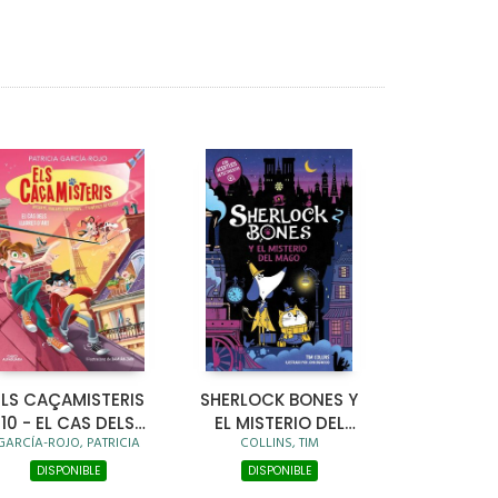
ELS CAÇAMISTERIS
SHERLOCK BONES Y
10 - EL CAS DELS
EL MISTERIO DEL
GARCÍA-ROJO, PATRICIA
COLLINS, TIM
LLADRES D'ART
MAGO
DISPONIBLE
DISPONIBLE