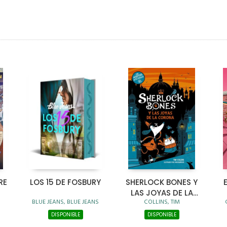
RE
LOS 15 DE FOSBURY
SHERLOCK BONES Y
LAS JOYAS DE LA
BLUE JEANS, BLUE JEANS
COLLINS, TIM
CORONA
DISPONIBLE
DISPONIBLE