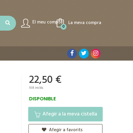
El meu compte
La meva compra
0
22,50 €
IVA inclós
DISPONIBLE
Afegir a la meva cistella
Afegir a favorits