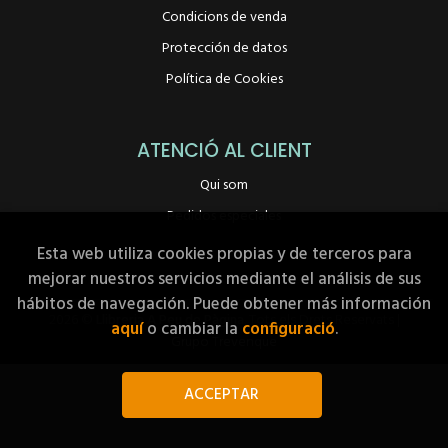
Condicions de venda
Protección de datos
Política de Cookies
ATENCIÓ AL CLIENT
Qui som
Pedidos especiales
Esta web utiliza cookies propias y de terceros para
mejorar nuestros servicios mediante el análisis de sus
hábitos de navegación. Puede obtener más información
2026 ©
Llibreria A Peu de Pàgina
. Tots els Drets Reservats |
aquí
o cambiar la
configuració
.
Grupo Trevenque
ACCEPTAR