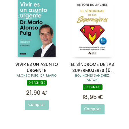
VIVIR ES UN ASUNTO
EL SÍNDROME DE LAS
URGENTE
SUPERMUJERES (5ª
ALONSO PUIG, DR. MARIO
BOLINCHES SÁNCHEZ,
ED. ACTUALIZADA)
ANTONI
DISPONIBLE
DISPONIBLE
21,90 €
18,95 €
Comprar
Comprar