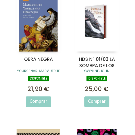
OBRA NEGRA
HDS Nº 01/03 LA
SOMBRA DE LOS
YOURCENAR, MARGUERITE
GWYNNE, JOHN
DIOSES (CANTOS
TINTADOS)
DISPONIBLE
DISPONIBLE
21,90 €
25,00 €
Comprar
Comprar